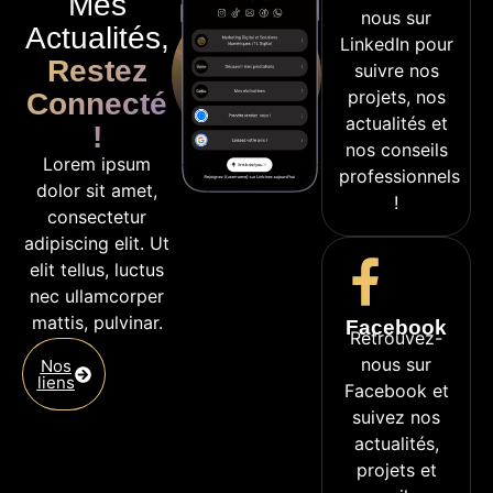
Mes
nous sur
Actualités,
LinkedIn pour
Restez
suivre nos
projets, nos
Connecté
actualités et
!
nos conseils
Lorem ipsum
professionnels
dolor sit amet,
!
consectetur
adipiscing elit. Ut
elit tellus, luctus
nec ullamcorper
mattis, pulvinar.
Facebook
Retrouvez-
nous sur
Nos
liens
Facebook et
suivez nos
actualités,
projets et